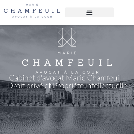
Panneau de gestion des cookies
PROPRIÉTÉ INTELLECTUELLE
DROIT DES AFFAIRES
DROIT DU NUMÉRIQUE
Cabinet d'avocat Marie Chamfeuil -
Droit privé et Propriété intellectuelle