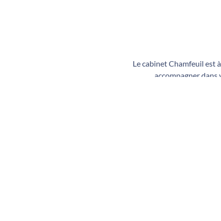
Le cabinet Chamfeuil est à
accompagner dans vo
Prendre un