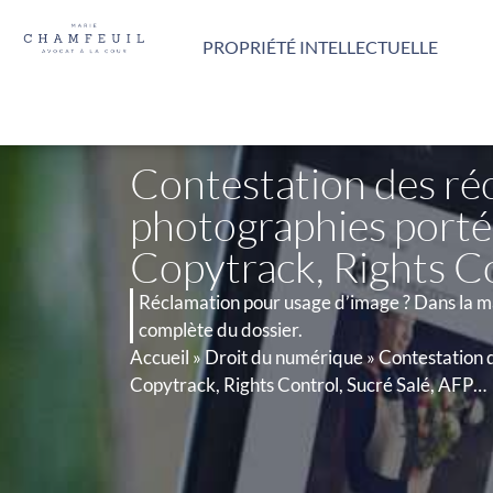
Panneau de gestion des cookies
PROPRIÉTÉ INTELLECTUELLE
Contestation des réc
photographies portée
Copytrack, Rights C
Réclamation pour usage d’image ? Dans la ma
complète du dossier.
Accueil
»
Droit du numérique
»
Contestation d
Copytrack, Rights Control, Sucré Salé, AFP…