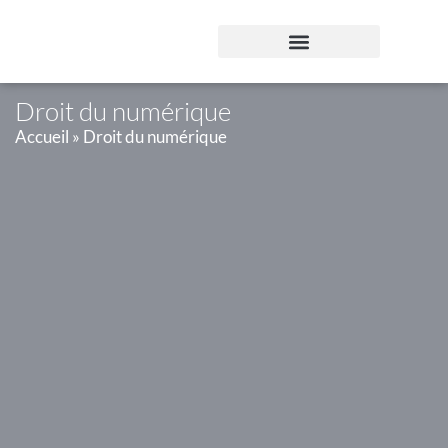
Panneau de gestion des cookies
Droit du numérique
PROPRIÉTÉ INTELLECTUELLE
DROIT DES AFFAIRES
DROIT DU NUMÉRIQUE
Accueil
»
Droit du numérique