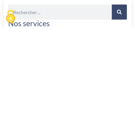
Nos services
Propriété intellectuelle
Droits d’auteur
Droit des marques
Droit des signes distinctifs
Droit de la vigne et du vin
Droit des affaires
Droit des affaires
Droit commercial
Concurrence déloyale
Droit du numérique
Contestation des réclamations pour utilisation
d’images ou de photographies portées par les
sociétés PicRights, PixTrakk, Copytrack, Rights