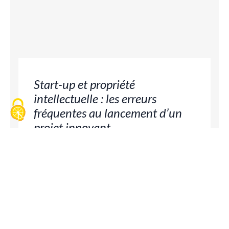
Start-up et propriété
intellectuelle : les erreurs
fréquentes au lancement d’un
projet innovant
15 juillet 2026
Droit d’auteur
Protégez votre innovation avant qu’il ne soit
trop tard : découvrez comment transformer
vos codes, marques et designs en actifs
financiers solides pour valoriser votre ...